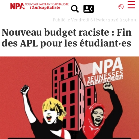
Aller
☰
⎋
au
contenu
Publié le Vendredi 6 février 2026 à 19h09.
principal
Nouveau budget raciste : Fin
des APL pour les étudiant·es