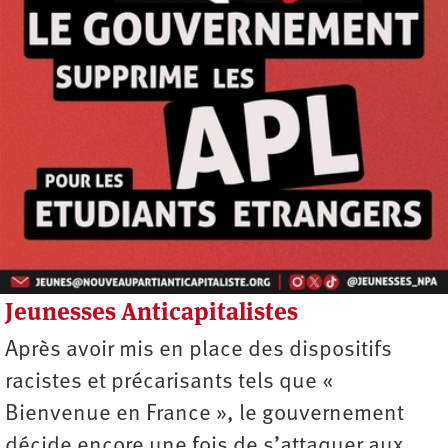
Jeunesses Anticapitalistes
Auteur
Après avoir mis en place des dispositifs
racistes et précarisants tels que «
Bienvenue en France », le gouvernement
décide encore une fois de s’attaquer aux