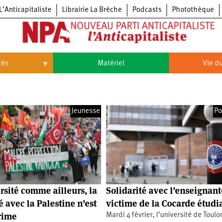
L’Anticapitaliste
Librairie La Brèche
Podcasts
Photothèque
tés
Matériel
Vie du
Vie
du
parti
Congrès
Jeunesse
Po
du
NPA
Principes
Congrès
fondateurs
du
du
NPA
Statuts
6e
NPA
du
congrès
parti
Textes
5e
du
congrès
Conseil
4e
rsité comme ailleurs, la
Solidarité avec l’enseignant
politique
congrès
national
é avec la Palestine n’est
victime de la Cocarde étudi
3e
rime
Mardi 4 février, l’université de Toulo
congrès