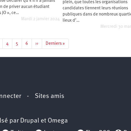
se déclarer qu'« il n'a jamais
plein, que toutes les organisations
n de priver aucun étudiant
candidates tiennent leurs réunions
 JO », ce…
publiques dans de nombreux quartie
Mardi 2 janvier 2024
lieux d’…
Mercredi 30 ma
age
Page
4
Page
5
Page
6
Page
››
Dernière
Derniers »
suivante
page
nnecter
-
Sites amis
lsé par
Drupal
et
Omega