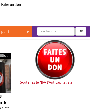
Faire un don
OK
 parti
litique
Soutenez le NPA l'Anticapitaliste
e
ante
n a été