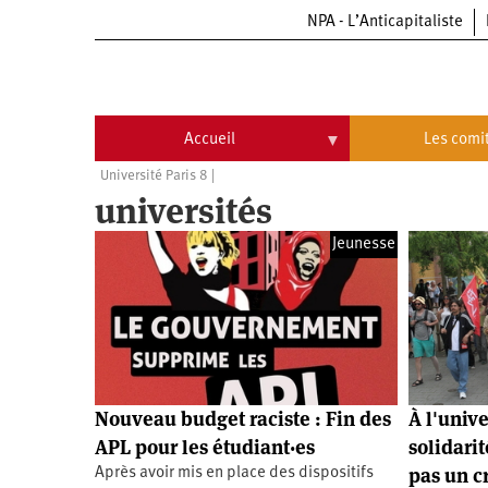
NPA - L’Anticapitaliste
Aller
au
contenu
principal
Accueil
Les comi
Université Paris 8
Accueil
Les
universités
comités
Communiqués
Commissions
Jeunesse
Université
Qui
d’été
sommes-
nous
Vidéos
Université
?
d’été
Université
d’été
2009
Université
Nouveau budget raciste : Fin des
À l'unive
d’été
APL pour les étudiant·es
solidarit
2010
Université
pas un c
Après avoir mis en place des dispositifs
d’été