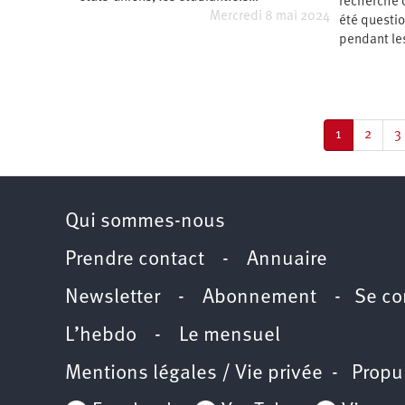
recherche o
d’été
Mercredi 8 mai 2024
2022
été questio
pendant les
Pagination
Page
1
Page
2
P
3
courante
Qui sommes-nous
Prendre contact
-
Annuaire
Newsletter -
Abonnement
-
Se co
L’hebdo
-
Le mensuel
Mentions légales / Vie privée
- Propu