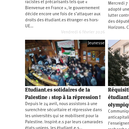
2011
racistes et précarisants tels que «
Mercredi 7 
Université
Bienvenue en France », le gouvernement
d’été
adopté une 
2012
décide encore une fois de s’attaquer aux
lutter cont
Université
droits des étudiant.es étranger·es hors-
d’été
des député
2013
UE…
Horizons. 
Université
Vendredi 6 février 2026
d’été
2014
Université
Jeunesse
d’été
2015
Université
d’été
2016
Université
d’été
2017
Université
d’été
2018
Etudiant.es solidaires de la
Réquisiti
Université
d’été
Palestine : stop à la répression !
étudiantE
2019
Université
olympiq
Depuis le 24 avril, nous assistons à une
d’été
surenchère sécuritaire et répressive dans
2020
Communiqu
Université
les universités qui se mobilisent pour la
anticapital
d’été
Palestine. Inspiré.e.s par leurs camarades
2021
l'enseignem
Université
états-uniens, les étudiant.e.s…