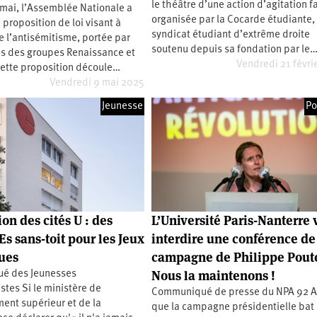
le théâtre d’une action d’agitation f
mai, l’Assemblée Nationale a
2e
organisée par la Cocarde étudiante, 
congrès
proposition de loi visant à
syndicat étudiant d’extrême droite
re l’antisémitisme, portée par
1er
soutenu depuis sa fondation par le
congrès
s des groupes Renaissance et
Vendredi 21 févri
Cette proposition découle…
Congrès
de
Vendredi 9 mai 2025
fondation
Jeunesse
Po
on des cités U : des
L’Université Paris-Nanterre 
s sans-toit pour les Jeux
interdire une conférence de
ues
campagne de Philippe Pou
Nous la maintenons !
é des Jeunesses
istes Si le ministère de
Communiqué de presse du NPA 92 A
ent supérieur et de la
que la campagne présidentielle bat