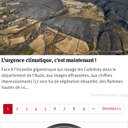
L’urgence climatique, c’est maintenant !
Face à l’incendie gigantesque qui ravage les Corbières dans le
département de l’Aude, aux images effrayantes, aux chiffres
impressionnants (17 000 ha de végétation dévastée, des flammes
hautes de 10…
Samedi 9 août 2025
Pagination
Page
1
Page
2
Page
3
Page
4
Page
5
Page
6
Page
7
Page
8
Page
9
Page
››
Dernière
Derniers »
courante
suivante
page