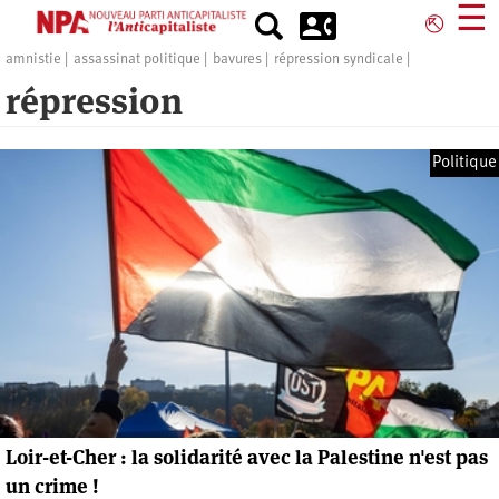
Aller
☰
⎋
au
contenu
amnistie
assassinat politique
bavures
répression syndicale
principal
répression
Politique
Loir-et-Cher : la solidarité avec la Palestine n'est pas
un crime !