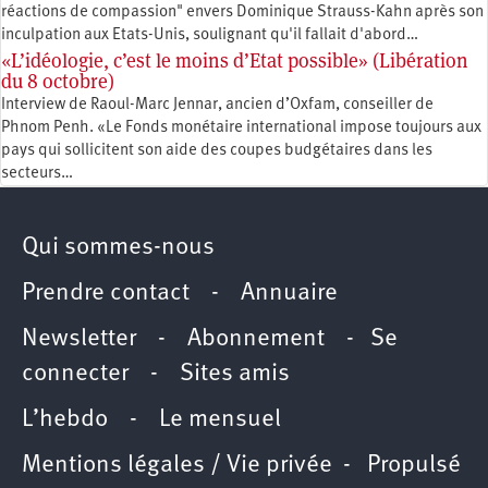
réactions de compassion" envers Dominique Strauss-Kahn après son
inculpation aux Etats-Unis, soulignant qu'il fallait d'abord…
«L’idéologie, c’est le moins d’Etat possible» (Libération
du 8 octobre)
Interview de Raoul-Marc Jennar, ancien d’Oxfam, conseiller de
Phnom Penh. «Le Fonds monétaire international impose toujours aux
pays qui sollicitent son aide des coupes budgétaires dans les
secteurs…
Qui sommes-nous
Prendre contact
-
Annuaire
Newsletter -
Abonnement
-
Se
connecter
-
Sites amis
L’hebdo
-
Le mensuel
Mentions légales / Vie privée
- Propulsé