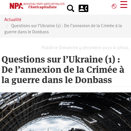
Aller
☰
⎋
au
contenu
Actualité
principal
Questions sur l’Ukraine (1) : De l’annexion de la Crimée à la
guerre dans le Donbass
Publié le Dimanche 4 décembre 2022 à 12h00.
Questions sur l’Ukraine (1) :
De l’annexion de la Crimée à
la guerre dans le Donbass