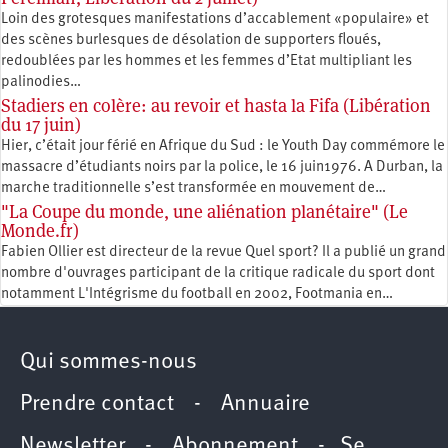
Loin des grotesques manifestations d’accablement «populaire» et
des scènes burlesques de désolation de supporters floués,
redoublées par les hommes et les femmes d’Etat multipliant les
palinodies…
Stadiers en colère: au revoir et hasta la Fifa (Libération
du 17 juin)
Hier, c’était jour férié en Afrique du Sud : le Youth Day commémore le
massacre d’étudiants noirs par la police, le 16 juin1976. A Durban, la
marche traditionnelle s’est transformée en mouvement de…
"La Coupe du monde, une aliénation planétaire" (Le
Monde.fr)
Fabien Ollier est directeur de la revue Quel sport? Il a publié un grand
nombre d'ouvrages participant de la critique radicale du sport dont
notamment L'Intégrisme du football en 2002, Footmania en…
Qui sommes-nous
Prendre contact
-
Annuaire
Newsletter -
Abonnement
-
Se