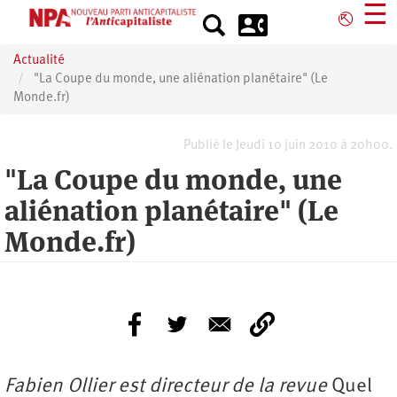
Aller
☰
⎋
au
contenu
Actualité
principal
"La Coupe du monde, une aliénation planétaire" (Le
Monde.fr)
Publié le Jeudi 10 juin 2010 à 20h00.
"La Coupe du monde, une
aliénation planétaire" (Le
Monde.fr)
Fabien Ollier est directeur de la revue
Quel