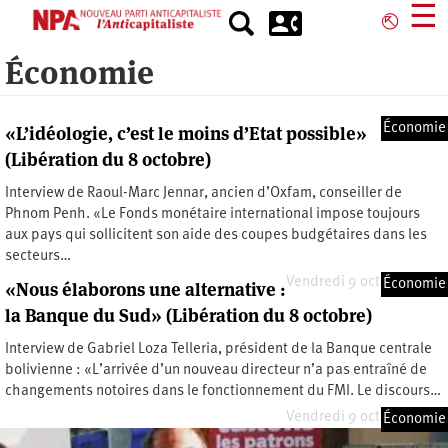
Aller
☰
⎋
au
contenu
Économie
principal
Économie
«L’idéologie, c’est le moins d’Etat possible»
(Libération du 8 octobre)
Interview de Raoul-Marc Jennar, ancien d’Oxfam, conseiller de
Phnom Penh. «Le Fonds monétaire international impose toujours
aux pays qui sollicitent son aide des coupes budgétaires dans les
secteurs…
Vendredi 9 octobre 2009
Économie
«Nous élaborons une alternative :
la Banque du Sud» (Libération du 8 octobre)
Interview de Gabriel Loza Telleria, président de la Banque centrale
bolivienne : «L’arrivée d’un nouveau directeur n’a pas entraîné de
changements notoires dans le fonctionnement du FMI. Le discours…
Vendredi 9 octobre 2009
Économie