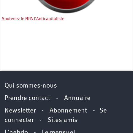
Soutenez le NPA l'Anticapitaliste
Qui sommes-nous
Prendre contact
-
Annuaire
Newsletter -
Abonnement
-
Se
connecter
-
Sites amis
L’hebdo
-
Le mensuel