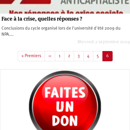
Face à la crise, quelles réponses ?
Conclusions du cycle organisé lors de l'université d'été 2009 du
NPA....
Mercredi 2 septembre 2009
Pagination
Première
« Premiers
Page
‹‹
Page
1
Page
2
Page
3
Page
4
Page
5
Page
6
page
précédente
courante