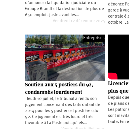
2011
d’annoncer la liquidation judiciaire du
dénonce l'a
Université
d’été
Groupe Brandt et la destruction de plus de
garde à vue
2012
650 emplois juste avant les…
centrale él
Université
d’été
Vendredi 12 décembre 2025
octobre. La
2013
Université
d’été
2014
Entreprises
Université
d’été
2015
Université
d’été
2016
Université
d’été
2017
Université
d’été
Licencie
Soutien aux 5 postiers du 92,
2018
Université
plus que 
condamnés lourdement
d’été
Depuis que
2019
Jeudi 10 juillet, le tribunal a rendu son
Université
de plans d
jugement concernant des faits datant de
d’été
Les patrons
2020
2014 pour les 5 postiers et postières du
Université
sont inévit
92. Ce jugement est très lourd et très
d’été
faute. En r
2021
favorable à La Poste puisqu’iels…
Université