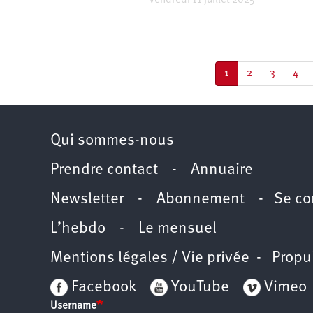
Vendredi 11 juillet 2025
d’été
2022
Pagination
Page
1
Page
2
Page
3
Pag
4
courante
Qui sommes-nous
Prendre contact
-
Annuaire
Newsletter -
Abonnement
-
Se co
L’hebdo
-
Le mensuel
Mentions légales / Vie privée
- Propu
Facebook
YouTube
Vimeo
Username