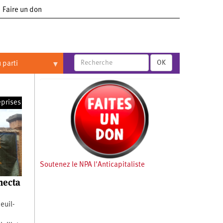
Faire un don
OK
 parti
eprises
Soutenez le NPA l'Anticapitaliste
necta
euil-