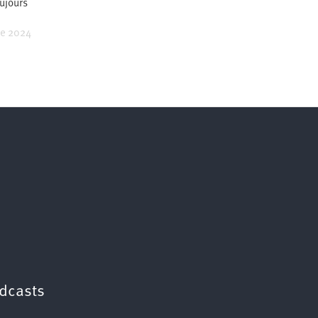
oujours
re 2024
dcasts