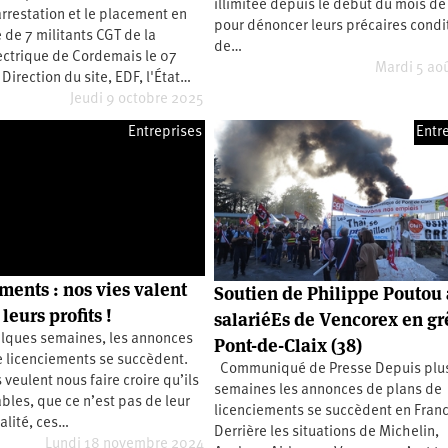
illimitée depuis le début du mois de 
rrestation et le placement en
2e
pour dénoncer leurs précaires condi
congrès
 de 7 militants CGT de la
de…
ectrique de Cordemais le 07
1er
Mardi 5 ao
congrès
 Direction du site, EDF, l'État…
Jeudi 9 octobre 2025
Congrès
de
fondation
Entreprises
Entr
ments : nos vies valent
Soutien de Philippe Poutou
leurs profits !
salariéEs de Vencorex en gr
lques semaines, les annonces
Pont-de-Claix (38)
e licenciements se succèdent.
Communiqué de Presse Depuis plus
 veulent nous faire croire qu’ils
semaines les annonces de plans de
ables, que ce n’est pas de leur
licenciements se succèdent en Franc
éalité, ces…
Derrière les situations de Michelin,
Lundi 18 novembre 2024