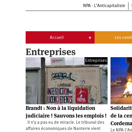
NPA - L’Anticapitaliste
Aller
au
contenu
principal
Accueil
Les comi
Entreprises
Accueil
Les
comités
Entreprises
Communiqués
Commissions
Université
Qui
d’été
sommes-
nous
Vidéos
Université
?
d’été
Université
d’été
Brandt : Non à la liquidation
Solidari
2009
Université
judiciaire ! Sauvons les emplois !
de la ce
d’été
2010
Cordemai
Il n’y a pas eu de miracle. Le tribunal des
Université
d’été
affaires économiques de Nanterre vient
Le NPA-l'An