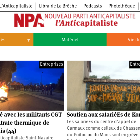
L’Anticapitaliste
Librairie La Brèche
Podcasts
Photothèque
tés
Matériel
Vie du
Vie
du
parti
Entreprises
Entr
Congrès
du
NPA
Principes
Congrès
fondateurs
du
du
NPA
Statuts
6e
NPA
du
congrès
parti
Textes
5e
du
congrès
té avec les militants CGT
Soutien aux salariéEs de Ko
Conseil
4e
politique
ntrale thermique de
Les salariéEs du centre d’appel de
congrès
national
Carmaux comme celleux de Chassen
s (44)
3e
du-Poitou ou du Mans sont en grève
congrès
ticapitaliste Saint-Nazaire