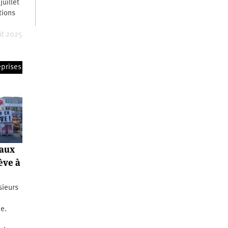
juillet
tions
ût 2025
eprises
 aux
ève à
ieurs
e.