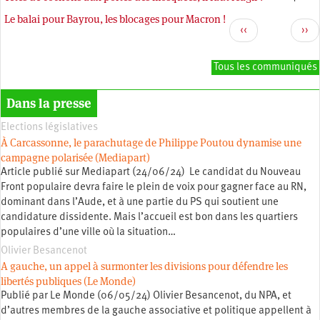
Le balai pour Bayrou, les blocages pour Macron !
Pagination
Page
Pag
‹‹
››
précédente
sui
Tous les communiqués
Dans la presse
Elections législatives
À Carcassonne, le parachutage de Philippe Poutou dynamise une
campagne polarisée (Mediapart)
Article publié sur Mediapart (24/06/24) Le candidat du Nouveau
Front populaire devra faire le plein de voix pour gagner face au RN,
dominant dans l’Aude, et à une partie du PS qui soutient une
candidature dissidente. Mais l’accueil est bon dans les quartiers
populaires d’une ville où la situation…
Olivier Besancenot
A gauche, un appel à surmonter les divisions pour défendre les
libertés publiques (Le Monde)
Publié par Le Monde (06/05/24) Olivier Besancenot, du NPA, et
d’autres membres de la gauche associative et politique appellent à