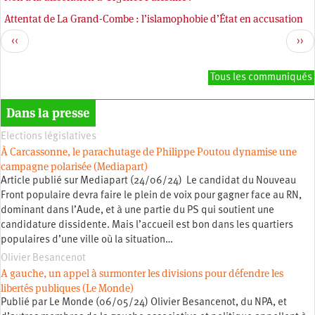
Attentat de La Grand-Combe : l’islamophobie d’État en accusation
Pagination
Page
Pag
‹‹
››
précédente
sui
Tous les communiqués
Dans la presse
Elections législatives
À Carcassonne, le parachutage de Philippe Poutou dynamise une
campagne polarisée (Mediapart)
Article publié sur Mediapart (24/06/24) Le candidat du Nouveau
Front populaire devra faire le plein de voix pour gagner face au RN,
dominant dans l’Aude, et à une partie du PS qui soutient une
candidature dissidente. Mais l’accueil est bon dans les quartiers
populaires d’une ville où la situation…
Olivier Besancenot
A gauche, un appel à surmonter les divisions pour défendre les
libertés publiques (Le Monde)
Publié par Le Monde (06/05/24) Olivier Besancenot, du NPA, et