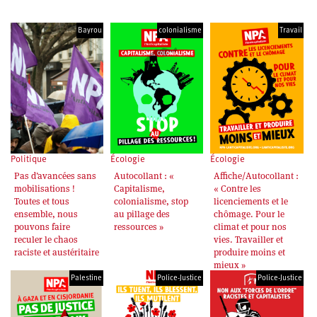
Bayrou
colonialisme
Travail
Pagination
Politique
Écologie
Écologie
Pas d’avancées sans
Autocollant : «
Affiche/Autocollant :
mobilisations !
Capitalisme,
« Contre les
Toutes et tous
colonialisme, stop
licenciements et le
ensemble, nous
au pillage des
chômage. Pour le
pouvons faire
ressources »
climat et pour nos
reculer le chaos
vies. Travailler et
raciste et austéritaire
produire moins et
mieux »
Palestine
Police-Justice
Police-Justice