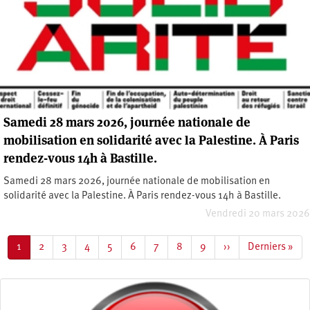
Samedi 28 mars 2026, journée nationale de
mobilisation en solidarité avec la Palestine. À Paris
rendez-vous 14h à Bastille.
Samedi 28 mars 2026, journée nationale de mobilisation en
solidarité avec la Palestine. À Paris rendez-vous 14h à Bastille.
Vendredi 20 mars 2026
Pagination
Page
1
Page
2
Page
3
Page
4
Page
5
Page
6
Page
7
Page
8
Page
9
Page
››
Dernière
Derniers »
courante
suivante
page