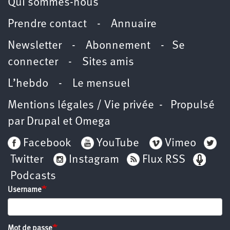
Qui sommes-nous
Prendre contact
-
Annuaire
Newsletter -
Abonnement
-
Se
connecter
-
Sites amis
L’hebdo
-
Le mensuel
Mentions légales / Vie privée
- Propulsé
par
Drupal
et
Omega
Facebook
YouTube
Vimeo
Twitter
Instagram
Flux RSS
Podcasts
Username
Mot de passe