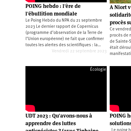
2011
Université
POING hebdo : l'ère de
A Niort 
d’été
l'ébullition mondiale
2012
solidarit
Université
Le Poing Hebdo du NPA du 21 septembre
procès s
d’été
2013
2023 Le dernier rapport de Copernicus
Université
Ce vendredi
(programme d’observation de la Terre de
d’été
procès de m
2014
l’Union européenne) ne fait que confirmer
Université
de Sainte-S
toutes les alertes des scientifiques : la…
d’été
était dérou
2015
Vendredi 22 septembre 2023
Université
manifestat
d’été
2016
Université
Écologie
d’été
2017
Université
d’été
2018
Université
d’été
2019
Université
d’été
2020
UDT 2023 : Qu'avons-nous à
POING he
Université
d’été
apprendre des luttes
solutions
2021
Université
antispécistes ? (avec Tiphaine
Le poing h