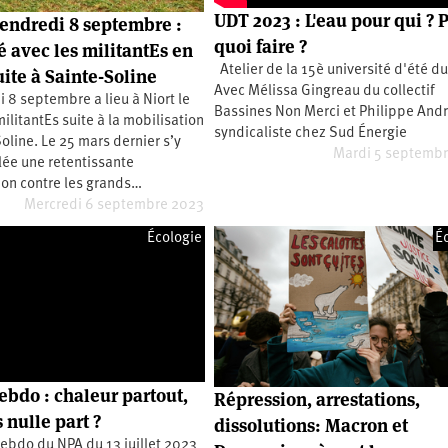
2e
UDT 2023 : L'eau pour qui ? 
vendredi 8 septembre :
congrès
quoi faire ?
é avec les militantEs en
1er
Atelier de la 15è université d'été d
uite à Sainte-Soline
congrès
Avec Mélissa Gingreau du collectif
Congrès
 8 septembre a lieu à Niort le
Bassines Non Merci et Philippe Andr
de
ilitantEs suite à la mobilisation
fondation
syndicaliste chez Sud Énergie
oline. Le 25 mars dernier s’y
Mardi 5 septemb
lée une retentissante
ion contre les grands…
Mercredi 6 septembre 2023
Écologie
É
bdo : chaleur partout,
Répression, arrestations,
 nulle part ?
dissolutions: Macron et
ebdo du NPA du 13 juillet 2023