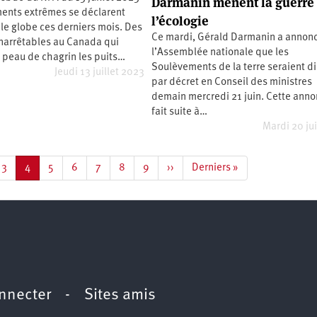
Darmanin mènent la guerre
ents extrêmes se déclarent
l’écologie
 le globe ces derniers mois. Des
Ce mardi, Gérald Darmanin a annon
inarrêtables au Canada qui
l’Assemblée nationale que les
 peau de chagrin les puits…
Soulèvements de la terre seraient d
Jeudi 13 juillet 2023
par décret en Conseil des ministres
demain mercredi 21 juin. Cette ann
fait suite à…
Mardi 20 ju
e
Page
3
Page
4
Page
5
Page
6
Page
7
Page
8
Page
9
Page
››
Dernière
Derniers »
courante
suivante
page
nnecter
-
Sites amis