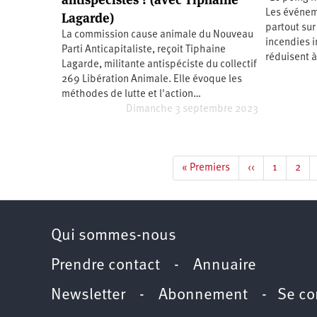
d’été
Les événem
2022
Lagarde)
partout sur
La commission cause animale du Nouveau
incendies 
Parti Anticapitaliste, reçoit Tiphaine
réduisent à
Lagarde, militante antispéciste du collectif
269 Libération Animale. Elle évoque les
méthodes de lutte et l'action…
Dimanche 3 septembre 2023
Pagination
Première
« Premiers
Page
‹‹
Page
1
Pag
2
page
précédente
Qui sommes-nous
Prendre contact
-
Annuaire
Newsletter -
Abonnement
-
Se co