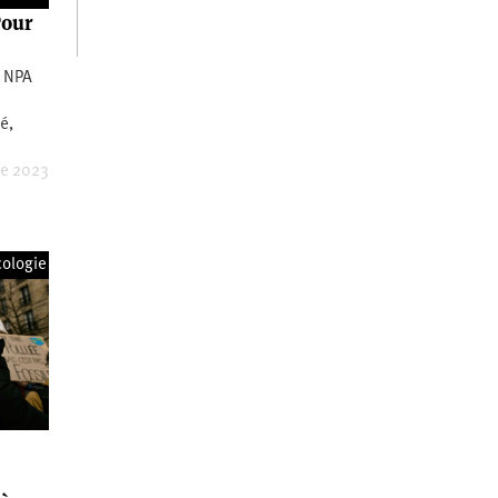
Pour
u NPA
é,
re 2023
cologie