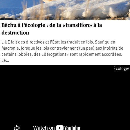
Béchu à l’écologie : de la «transition» à la
destruction
L’UE fait des directives et l’État les traduit en lois. Sauf qu’en
Macronie, lorsque les lois contreviennent (un peu) aux intérêts de
certains lobbies, des «dérogations» sont rapidement accordées.
Le…
Dimanche 9 octobre 2022
Écologie