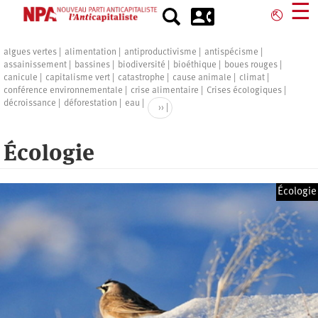
Aller
☰
⎋
au
contenu
Pagination
principal
algues vertes
alimentation
antiproductivisme
antispécisme
assainissement
bassines
biodiversité
bioéthique
boues rouges
canicule
capitalisme vert
catastrophe
cause animale
climat
conférence environnementale
crise alimentaire
Crises écologiques
décroissance
déforestation
eau
Page
››
suivante
Écologie
Écologie