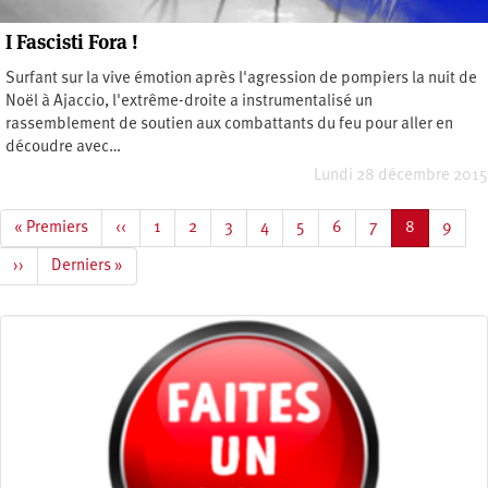
I Fascisti Fora !
Surfant sur la vive émotion après l'agression de pompiers la nuit de
Noël à Ajaccio, l'extrême-droite a instrumentalisé un
rassemblement de soutien aux combattants du feu pour aller en
découdre avec…
Lundi 28 décembre 2015
Pagination
Première
« Premiers
Page
‹‹
Page
1
Page
2
Page
3
Page
4
Page
5
Page
6
Page
7
Page
8
Page
9
page
précédente
courante
Page
››
Dernière
Derniers »
suivante
page