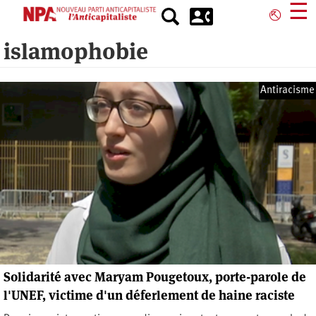
Aller
☰
⎋
au
contenu
islamophobie
principal
Antiracisme
Solidarité avec Maryam Pougetoux, porte-parole de
l'UNEF, victime d'un déferlement de haine raciste