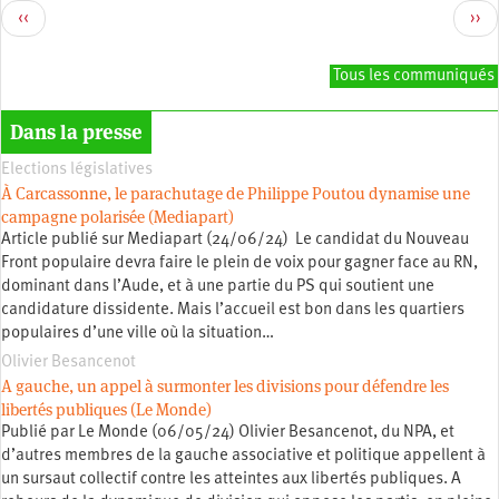
Page
Pag
‹‹
››
précédente
sui
Tous les communiqués
Dans la presse
Elections législatives
À Carcassonne, le parachutage de Philippe Poutou dynamise une
campagne polarisée (Mediapart)
Article publié sur Mediapart (24/06/24) Le candidat du Nouveau
Front populaire devra faire le plein de voix pour gagner face au RN,
dominant dans l’Aude, et à une partie du PS qui soutient une
candidature dissidente. Mais l’accueil est bon dans les quartiers
populaires d’une ville où la situation…
Olivier Besancenot
A gauche, un appel à surmonter les divisions pour défendre les
libertés publiques (Le Monde)
Publié par Le Monde (06/05/24) Olivier Besancenot, du NPA, et
d’autres membres de la gauche associative et politique appellent à
un sursaut collectif contre les atteintes aux libertés publiques. A