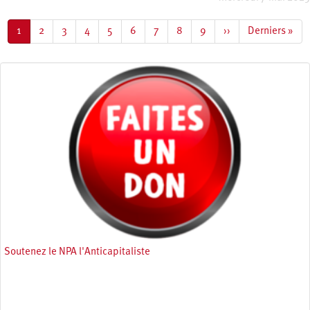
Pagination
Page
1
Page
2
Page
3
Page
4
Page
5
Page
6
Page
7
Page
8
Page
9
Page
››
Dernière
Derniers »
courante
suivante
page
Soutenez le NPA l'Anticapitaliste