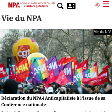
Aller
☰
⎋
au
contenu
Vie du NPA
principal
Vie du NPA
Déclaration du NPA-l'Anticapitaliste à l'issue de sa
Conférence nationale