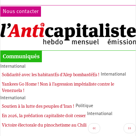
Nous contacter
Communiqués
International
Solidarité avec les habitantEs d’Alep bombardéEs !
International
Yankees Go Home ! Non à l’agression impérialiste contre le
Venezuela !
International
Soutien à la lutte des peuples d’Iran !
Politique
International
En 2026, la prédation capitaliste doit cesser
Victoire électorale du pinochetisme au Chili
Pagination
Page
Pag
‹‹
››
précédente
sui