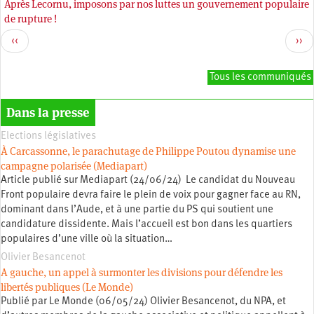
Après Lecornu, imposons par nos luttes un gouvernement populaire
Pagination
de rupture !
Page
Pag
‹‹
››
précédente
sui
Tous les communiqués
Dans la presse
Elections législatives
À Carcassonne, le parachutage de Philippe Poutou dynamise une
campagne polarisée (Mediapart)
Article publié sur Mediapart (24/06/24) Le candidat du Nouveau
Front populaire devra faire le plein de voix pour gagner face au RN,
dominant dans l’Aude, et à une partie du PS qui soutient une
candidature dissidente. Mais l’accueil est bon dans les quartiers
populaires d’une ville où la situation…
Olivier Besancenot
A gauche, un appel à surmonter les divisions pour défendre les
libertés publiques (Le Monde)
Publié par Le Monde (06/05/24) Olivier Besancenot, du NPA, et